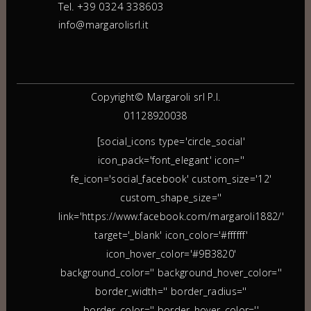
Tel. +39 0324 338603
info@margarolisrl.it
Copyright© Margaroli srl P.I.
01128920038
[social_icons type='circle_social'
icon_pack='font_elegant' icon=''
fe_icon='social_facebook' custom_size='12'
custom_shape_size=''
link='https://www.facebook.com/margaroli1882/'
target='_blank' icon_color='#ffffff'
icon_hover_color='#9B3820'
background_color='' background_hover_color=''
border_width='' border_radius=''
border_color='' border_hover_color=''