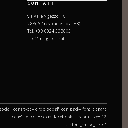
CONTATTI
via Valle Vigezzo, 18
28865 Crevoladossola (VB)
Tel. +39 0324 338603
info@margarolisrl.it
social_icons type='circle_social' icon_pack='font_elegant'
icon='' fe_icon='social_facebook' custom_size='12'
custom_shape_size=''