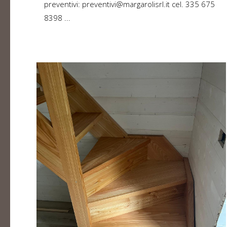
preventivi: preventivi@margarolisrl.it cel. 335 675
8398 ...