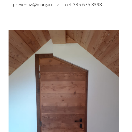
preventivi@margarolisrl.it cel. 335 675 8398 ...