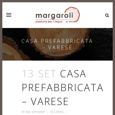
CASA PREFABBRICATA
– VARESE
13 SET
CASA
PREFABBRICATA
– VARESE
in
by
simone
0
Likes