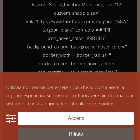
fe_icon='social_facebook' custom_size='12'
custom_shape_size=''
link='https://www.facebook.com/margaroli1882/'
target='_blank' icon_color='#ffffff'
icon_hover_color='#9B3820'
background_color='' background_hover_color=''
border_width='' border_radius=''
border_color='' border_hover_color=''
icon_margin='' use_custom_size='yes' ]
[social_icons type='circle_social'
Utilizziamo i cookie per essere sicuri che tu possa avere la
icon_pack='font_elegant' icon=''
migliore esperienza sul nostro sito. Puoi avere più informazioni
fe_icon='social_instagram' custom_size='12'
visitando la nostra pagina dedicata alla
cookie policy
.
custom_shape_size=''
link='https://www.instagram.com/margaroli_srl'
Accetto
target='_blank' icon_color='#ffffff'
icon_hover_color='#9B3820'
Rifiuto
background_color='' background_hover_color=''