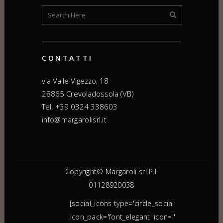
CONTATTI
via Valle Vigezzo, 18
28865 Crevoladossola (VB)
Tel. +39 0324 338603
info@margarolisrl.it
Copyright© Margaroli srl P.I.
01128920038
[social_icons type='circle_social'
icon_pack='font_elegant' icon=''