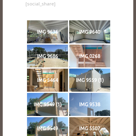
[social_share]
IMG 9636
IMG 9640
IMG 9686
IMG 0268
IMG 5464
IMG 9559 (1)
IMG 9549 (1)
IMG 9538
IMG 9549
IMG 5507