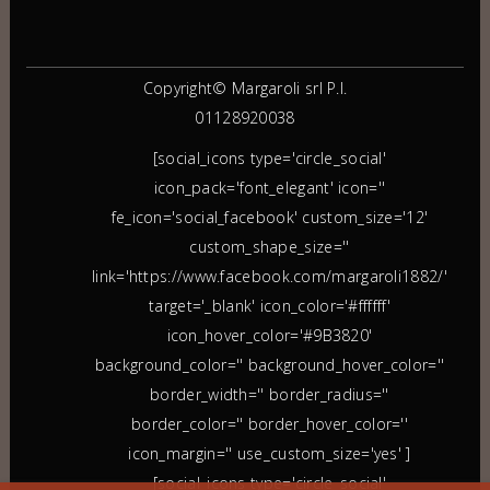
Copyright© Margaroli srl P.I.
01128920038
[social_icons type='circle_social'
icon_pack='font_elegant' icon=''
fe_icon='social_facebook' custom_size='12'
custom_shape_size=''
link='https://www.facebook.com/margaroli1882/'
target='_blank' icon_color='#ffffff'
icon_hover_color='#9B3820'
background_color='' background_hover_color=''
border_width='' border_radius=''
border_color='' border_hover_color=''
icon_margin='' use_custom_size='yes' ]
[social_icons type='circle_social'