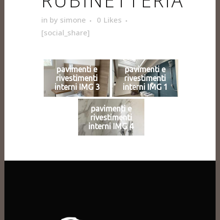
RUBINETTERIA
in
by
simone
0
Likes
[social_share]
pavimenti e
pavimenti e
rivestimenti
rivestimenti
interni IMG 3
interni IMG 1
pavimenti e
rivestimenti
interni IMG 4