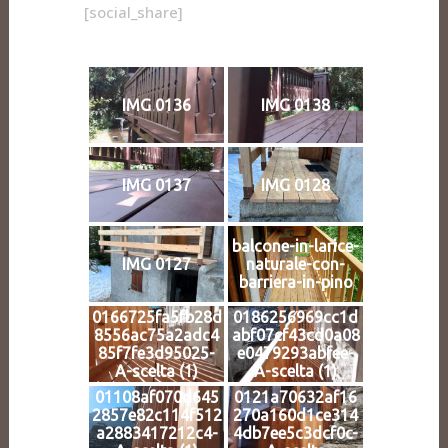
[social_share]
IMG 0136
IMG 0138
IMG 0137
IMG 0128
balcone-in-larice-
IMG 0127
naturale-con-
barriera-in-pino
0166725fa5fb28d
0186256969cc1d
8556ac75a2adc4
abf07cf43cd0a08
85f7fe3d95025-
e0479293abfee-
A-scelta (1)
A-scelta (1)
01108af070d645
0121a70632af16
2857e82c114f512
270a160d1ce314
a2883417212c4-
4db7ee5c3dcf0c-