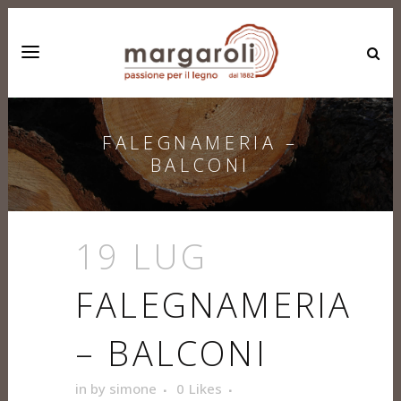
FALEGNAMERIA –
BALCONI
19 LUG
FALEGNAMERIA
– BALCONI
in
by
simone
0
Likes