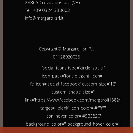
28865 Crevoladossola (VB)
Tel. +39 0324 338603
info@margarolisrl.it
Copyright© Margaroli srl P.I.
01128920038
[social_icons type='circle_social'
icon_pack='font_elegant' icon=''
fe_icon='social_facebook' custom_size='12'
custom_shape_size=''
link='https://www.facebook.com/margaroli1882/'
target='_blank' icon_color='#ffffff'
icon_hover_color='#9B3820'
background_color='' background_hover_color=''
border_width='' border_radius=''