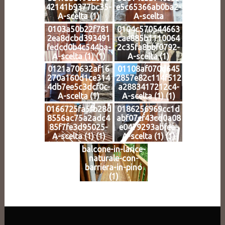
42141b9377bc35-
e5c65366ab0ba2-
A-scelta (1)
A-scelta
0103a50b22f781
0104c570544663
2ea8dcbd393491
cae885b1110064
fedcd0b4c544ba-
2c35fa8bbf0792-
A-scelta (1) (1)
A-scelta (1)
0121a70632af16
01108af070d645
270a160d1ce314
2857e82c114f512
4db7ee5c3dcf0c-
a2883417212c4-
A-scelta (1)
A-scelta (1) (1)
0166725fa5fb28d
0186256969cc1d
8556ac75a2adc4
abf07cf43cd0a08
85f7fe3d95025-
e0479293abfee-
A-scelta (1) (1)
A-scelta (1) (1)
balcone-in-larice-
naturale-con-
barriera-in-pino
(1)