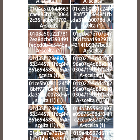
A-scelta (1)
A-scelta
0104c570544663
01ce5b0281c24f8
cae885b1110064
8bff7778e49f1fb
2c35fa8bbf0792-
da31feb0078d-A-
A-scelta
scelta (1)
0103a50b22f781
01dcba7e707b47
2ea8dcbd393491
bb1fbba19a293b
fedcd0b4c544ba-
42141b9377bc35-
A-scelta (1)
A-scelta
01d33f128e86fcf
01c027e3dd4582
5354457f1f6c6f4
96e07d4d88e219
861694588ab6-A-
0304719d9bf1eb-
scelta (1)
A-scelta (1)
01ce5b0281c24f8
01c027e3dd4582
8bff7778e49f1fb
96e07d4d88e219
da31feb0078d-A-
0304719d9bf1eb-
scelta (1) (1)
A-scelta (1) (1)
01d33f128e86fcf
014b5b556c2a97
5354457f1f6c6f4
e09676c08df04f1
861694588ab6-A-
c2ceb06870f79-
scelta (1) (1)
A-scelta (1)
01dcba7e707b47
019e4b597d67f7
bb1fbba19a293b
ad814ebb74c853