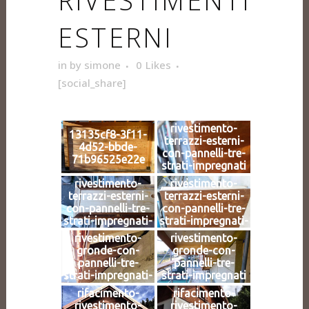
RIVESTIMENTI
ESTERNI
in
by
simone
0
Likes
[social_share]
rivestimento-
13135cf8-3f11-
terrazzi-esterni-
4d52-bbde-
con-pannelli-tre-
71b96525e22e
strati-impregnati
rivestimento-
rivestimento-
terrazzi-esterni-
terrazzi-esterni-
con-pannelli-tre-
con-pannelli-tre-
strati-impregnati-
strati-impregnati-
2
3
rivestimento-
rivestimento-
gronde-con-
gronde-con-
pannelli-tre-
pannelli-tre-
strati-impregnati-
strati-impregnati
2
rifacimento-
rifacimento-
rivestimento-
rivestimento-