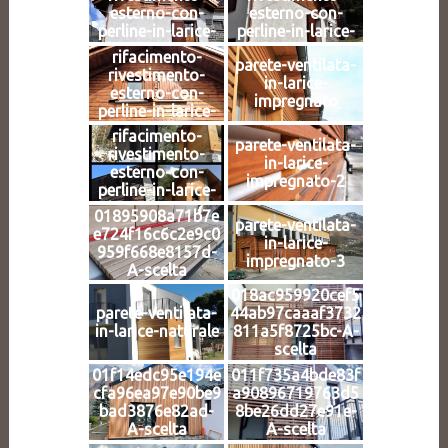
esterno-con-
esterno-con-
perline-in-larice-
perline-in-larice-
impregnate-4
impregnate-3
rifacimento-
parete-ventilata-
rivestimento-
in-larice-
esterno-con-
impregnato
perline-in-larice-
impregnate-2
rifacimento-
parete-ventilata-
rivestimento-
in-larice-
esterno-con-
impregnato-2
perline-in-larice-
impregnate-1
01895908a71b7e
parete-ventilata-
e724f16c6c2e9c0
in-larice-
959f668e8157d-
impregnato-3
A-scelta
018ac959920cef5
parete-ventilata-
44ab97caaaf3732
in-larice-naturale
811a5f8725bc-A-
scelta
01f14edc95e194e
011f735a4bde83f
cfa96ea97e90be9
a90896719763d5
bad3876e82ad-
8be26dd27e91e-
A-scelta
A-scelta