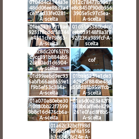
0104d4c2144a3e
012c78477b9967
48dd06ee8832a4
e8c8450f90db956
ce3f4d33fe0281-
3905e5c97c5ea-
A-scelta
A-scelta
01ee5a393919ae
01d5195560bdcd
9251f8cddf58744
eeb039148f8a3f7
a4511cfe79863-
92f236a989fcf-A-
A-scelta
scelta
01e28dc20f657f8
c9cc891b884ab5
cof
2c260ad1d6904-
A-scelta
01d99eebd9ec93
01bae5231e1de3
6abfb66ae8659e1
4d923f884be48d
f9b5ef53c384a-
55fd88b959ffcb-
A-scelta
A-scelta
01a070a80ebe30
01a6d0e23a42f8
10880bb22f7599
183b6affe8e829c
9b8c16d476cb6a-
261e0fad8f8b5-
A-scelta
A-scelta
01a62c32bcff98d
f05605e3ef4a156
b7c6b6c8c24e-A-