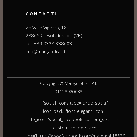
CONTATTI
via Valle Vigezzo, 18
28865 Crevoladossola (VB)
Tel. +39 0324 338603
info@margarolisrl.it
Copyright© Margaroli srl P.I.
01128920038
[social_icons type='circle_social'
icon_pack='font_elegant' icon=''
fe_icon='social_facebook' custom_size='12'
custom_shape_size=''
link='https://www.facebook.com/margaroli1882/'