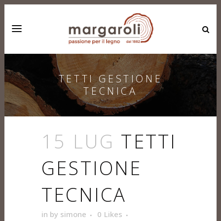
TETTI GESTIONE
TECNICA
15 LUG
TETTI
GESTIONE
TECNICA
in
by
simone
0
Likes