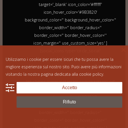
target='_blank' icon_color='#ffffff'
icon_hover_color='#9B3820'
background_color='' background_hover_color=''
border_width='' border_radius=''
border_color='' border_hover_color=''
icon_margin='' use_custom_size='yes' ]
[social_icons type='circle_social'
icon_pack='font_elegant' icon=''
Utilizziamo i cookie per essere sicuri che tu possa avere la
fe_icon='social_instagram' custom_size='12'
migliore esperienza sul nostro sito. Puoi avere più informazioni
custom_shape_size=''
visitando la nostra pagina dedicata alla
cookie policy
.
link='https://www.instagram.com/margaroli_srl'
Accetto
target='_blank' icon_color='#ffffff'
icon_hover_color='#9B3820'
Rifiuto
background_color='' background_hover_color=''
border_width='' border_radius=''
border_color='' border_hover_color=''
icon_margin='' use_custom_size='yes' ]