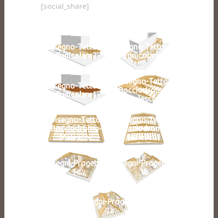
[social_share]
Disegno-Tettoia-
Disegno-Tettoia-
Funicolare2
Funicolare3
Disegno-Tetto-
Disegno-Tettoia-
Bocciodromo-
Funicolare1
Malesco3
Disegno-Tetto-
Disegno-Tetto-
Bocciodromo-
Bocciodromo-
Malesco2
Malesco1
Disegni-Progetto-
Disegni-Progetto-
1c
1b
Disegni-Progetto-
1a