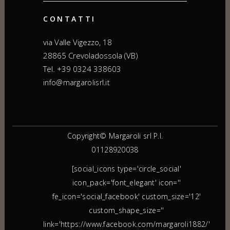
CONTATTI
via Valle Vigezzo, 18
28865 Crevoladossola (VB)
Tel. +39 0324 338603
info@margarolisrl.it
Copyright© Margaroli srl P.I.
01128920038
[social_icons type='circle_social'
icon_pack='font_elegant' icon=''
fe_icon='social_facebook' custom_size='12'
custom_shape_size=''
link='https://www.facebook.com/margaroli1882/'