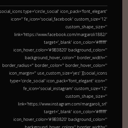
social_icons type='circle_social' icon_pack='font_elegant'
icon='' fe_icon='social_facebook' custom_size='12'
custom_shape_size=''
link='https://www.facebook.com/margaroli1882/'
target='_blank' icon_color='#ffffff'
icon_hover_color='#9B3820' background_color=''
background_hover_color='' border_width=''
border_radius='' border_color='' border_hover_color=''
icon_margin='' use_custom_size='yes' ][social_icons
type='circle_social' icon_pack='font_elegant' icon=''
fe_icon='social_instagram' custom_size='12'
custom_shape_size=''
link='https://www.instagram.com/margaroli_srl'
target='_blank' icon_color='#ffffff'
icon_hover_color='#9B3820' background_color=''
background_hover_color='' border_width=''