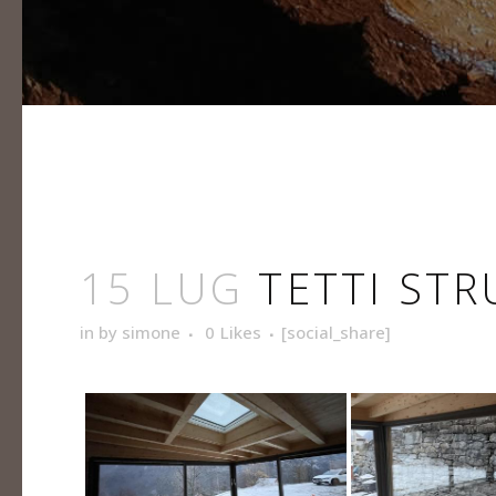
15 LUG
TETTI STR
in
by
simone
0
Likes
[social_share]