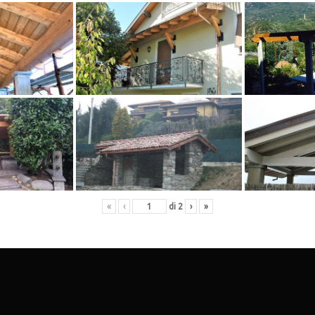
«
‹
di
2
›
»