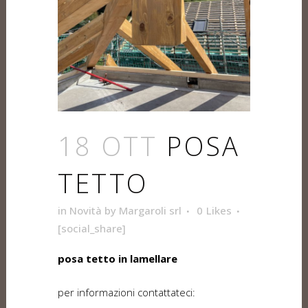
18 OTT
POSA
TETTO
in
Novità
by
Margaroli srl
0
Likes
[social_share]
posa tetto in lamellare
per informazioni contattateci: