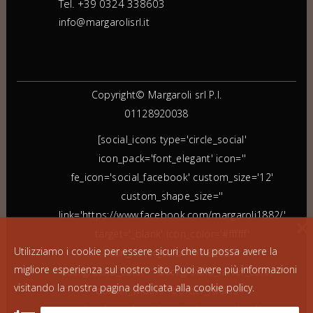
Tel. +39 0324 338603
info@margarolisrl.it
Copyright© Margaroli srl P.I.
01128920038
[social_icons type='circle_social'
icon_pack='font_elegant' icon=''
fe_icon='social_facebook' custom_size='12'
custom_shape_size=''
link='https://www.facebook.com/margaroli1882/'
target='_blank' icon_color='#ffffff'
Utilizziamo i cookie per essere sicuri che tu possa avere la
icon_hover_color='#9B3820'
migliore esperienza sul nostro sito. Puoi avere più informazioni
background_color='' background_hover_color=''
visitando la nostra pagina dedicata alla
cookie policy
.
border_width='' border_radius=''
border_color='' border_hover_color=''