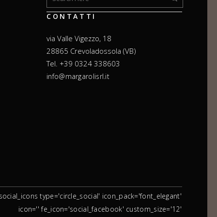
CONTATTI
via Valle Vigezzo, 18
28865 Crevoladossola (VB)
Tel. +39 0324 338603
info@margarolisrl.it
social_icons type='circle_social' icon_pack='font_elegant'
icon='' fe_icon='social_facebook' custom_size='12'