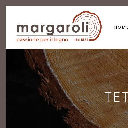
HOM
TE