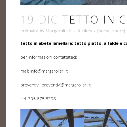
19 DIC
TETTO IN 
in
Novità
by
Margaroli srl
0
Likes
[social_share]
tetto in abete lamellare: tetto piatto, a falde e c
per informazioni contattateci:
mail: info@margarolisrl.it
preventivi: preventivi@margarolisrl.it
cel. 335 675 8398